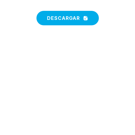
DESCARGAR
Silleta Tee
Silla Yee